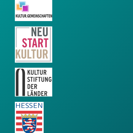
KulturGemeinschaften
Neustart Kultur
KSL
LEADER