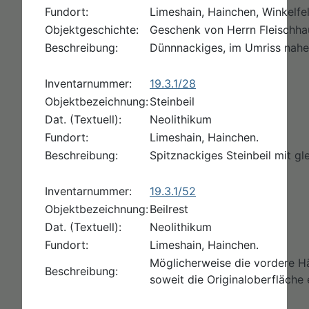
Fundort:
Limeshain, Hainchen, Winkelfel
Objektgeschichte:
Geschenk von Herrn Fleischha
Beschreibung:
Dünnnackiges, im Umriss nahez
Inventarnummer:
19.3.1/28
Objektbezeichnung:
Steinbeil
Dat. (Textuell):
Neolithikum
Fundort:
Limeshain, Hainchen.
Beschreibung:
Spitznackiges Steinbeil mit gl
Inventarnummer:
19.3.1/52
Objektbezeichnung:
Beilrest
Dat. (Textuell):
Neolithikum
Fundort:
Limeshain, Hainchen.
Möglicherweise die vordere Häl
Beschreibung:
soweit die Originaloberfläche e