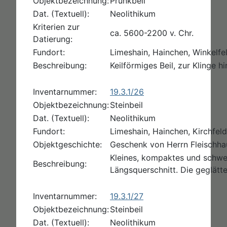
Objektbezeichnung:
Prunkbeil
Dat. (Textuell):
Neolithikum
Kriterien zur
ca. 5600-2200 v. Chr.
Datierung:
Fundort:
Limeshain, Hainchen, Winkelfel
Beschreibung:
Keilförmiges Beil, zur Klinge h
Inventarnummer:
19.3.1/26
Objektbezeichnung:
Steinbeil
Dat. (Textuell):
Neolithikum
Fundort:
Limeshain, Hainchen, Kirchfeld
Objektgeschichte:
Geschenk von Herrn Fleischha
Kleines, kompaktes und schwer
Beschreibung:
Längsquerschnitt. Die geglätte
Inventarnummer:
19.3.1/27
Objektbezeichnung:
Steinbeil
Dat. (Textuell):
Neolithikum