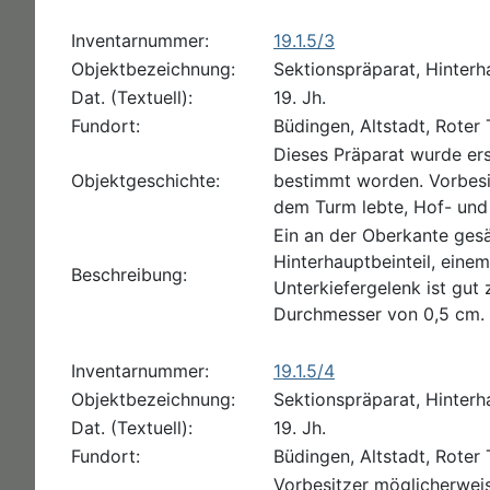
Inventarnummer:
19.1.5/3
Objektbezeichnung:
Sektionspräparat, Hinterha
Dat. (Textuell):
19. Jh.
Fundort:
Büdingen, Altstadt, Roter
Dieses Präparat wurde er
Objektgeschichte:
bestimmt worden. Vorbesi
dem Turm lebte, Hof- und 
Ein an der Oberkante gesä
Hinterhauptbeinteil, einem
Beschreibung:
Unterkiefergelenk ist gut
Durchmesser von 0,5 cm.
Inventarnummer:
19.1.5/4
Objektbezeichnung:
Sektionspräparat, Hinter
Dat. (Textuell):
19. Jh.
Fundort:
Büdingen, Altstadt, Roter
Vorbesitzer möglicherwei