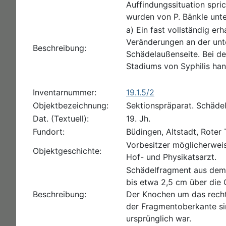
Auffindungssituation spric
wurden von P. Bänkle unte
a) Ein fast vollständig e
Veränderungen an der unt
Beschreibung:
Schädelaußenseite. Bei de
Stadiums von Syphilis hand
Inventarnummer:
19.1.5/2
Objektbezeichnung:
Sektionspräparat. Schäde
Dat. (Textuell):
19. Jh.
Fundort:
Büdingen, Altstadt, Roter
Vorbesitzer möglicherwei
Objektgeschichte:
Hof- und Physikatsarzt.
Schädelfragment aus dem o
bis etwa 2,5 cm über die 
Beschreibung:
Der Knochen um das rechte
der Fragmentoberkante sin
ursprünglich war.