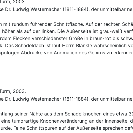
 Turm, 2003.
se Dr. Ludwig Westernacher (1811-1884), der unmittelbar n
mit rundum führender Schnittfläche. Auf der rechten Schäd
m höher als auf der linken. Die Außenseite ist grau-weiß verf
dem Flecken verschiedenster Größe in braun-rot bis schwarz
k. Das Schädeldach ist laut Herrn Blänkle wahrscheinlich v
hropologen Abdrücke von Anomalien des Gehirns zu erkennen
 Turm, 2003.
se Dr. Ludwig Westernacher (1811-1884), der unmittelbar n
 entlang seiner Nähte aus dem Schädelknochen eines etwa 3
 eine tumorartige Knochenveränderung an der Innenseite, d
urde. Feine Schnittspuren auf der Außenseite sprechen dafü