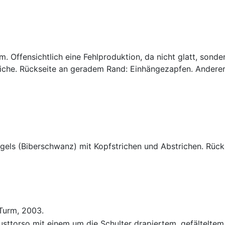
m. Offensichtlich eine Fehlproduktion, da nicht glatt, sond
riche. Rückseite an geradem Rand: Einhängezapfen. Andere
egels (Biberschwanz) mit Kopfstrichen und Abstrichen. Rücks
 Turm, 2003.
rusttorso mit einem um die Schulter drapiertem, gefältelte