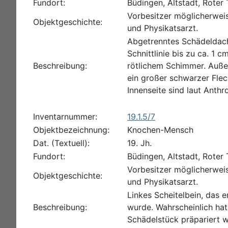
Fundort:
Büdingen, Altstadt, Roter
Vorbesitzer möglicherwei
Objektgeschichte:
und Physikatsarzt.
Abgetrenntes Schädeldach 
Schnittlinie bis zu ca. 1 c
Beschreibung:
rötlichem Schimmer. Außer
ein großer schwarzer Flec
Innenseite sind laut Ant
Inventarnummer:
19.1.5/7
Objektbezeichnung:
Knochen-Mensch
Dat. (Textuell):
19. Jh.
Fundort:
Büdingen, Altstadt, Roter
Vorbesitzer möglicherwei
Objektgeschichte:
und Physikatsarzt.
Linkes Scheitelbein, das
Beschreibung:
wurde. Wahrscheinlich hat
Schädelstück präpariert w