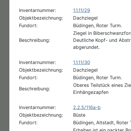
Inventarnummer:
1.1.11/29
Objektbezeichnung:
Dachziegel
Fundort:
Büdingen, Roter Turm.
Ziegel in Biberschwanzfor
Beschreibung:
Deutliche Kopf- und Abst
abgerundet.
Inventarnummer:
1.1.11/30
Objektbezeichnung:
Dachziegel
Fundort:
Büdingen, Roter Turm.
Oberes Teilstück eines Zi
Beschreibung:
Einhängezapfen
Inventarnummer:
2.2.5/116a-b
Objektbezeichnung:
Büste
Fundort:
Büdingen, Altstadt, Roter
Erhalten ist ein nackter B