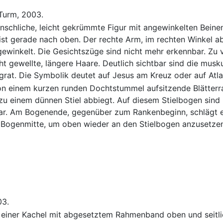
 Turm, 2003.
enschliche, leicht gekrümmte Figur mit angewinkelten Beinen
ist gerade nach oben. Der rechte Arm, im rechten Winkel ab
winkelt. Die Gesichtszüge sind nicht mehr erkennbar. Zu v
ht gewellte, längere Haare. Deutlich sichtbar sind die musk
rat. Die Symbolik deutet auf Jesus am Kreuz oder auf Atla
on einem kurzen runden Dochtstummel aufsitzende Blätterra
u einem dünnen Stiel abbiegt. Auf diesem Stielbogen sind k
tbar. Am Bogenende, gegenüber zum Rankenbeginn, schlägt 
 Bogenmitte, um oben wieder an den Stielbogen anzusetzen
03.
il einer Kachel mit abgesetztem Rahmenband oben und seitlic