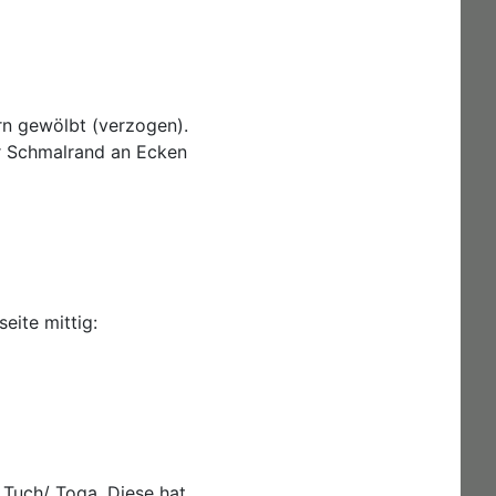
ern gewölbt (verzogen).
r Schmalrand an Ecken
eite mittig:
m Tuch/ Toga. Diese hat