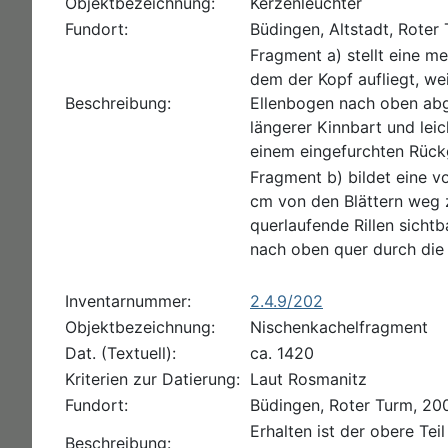
Objektbezeichnung:
Kerzenleuchter
Fundort:
Büdingen, Altstadt, Roter
Fragment a) stellt eine m
dem der Kopf aufliegt, we
Beschreibung:
Ellenbogen nach oben abge
längerer Kinnbart und leic
einem eingefurchten Rückg
Fragment b) bildet eine v
cm von den Blättern weg z
querlaufende Rillen sich
nach oben quer durch die
Inventarnummer:
2.4.9/202
Objektbezeichnung:
Nischenkachelfragment
Dat. (Textuell):
ca. 1420
Kriterien zur Datierung:
Laut Rosmanitz
Fundort:
Büdingen, Roter Turm, 20
Erhalten ist der obere Te
Beschreibung: