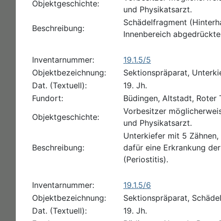
Objektgeschichte:
und Physikatsarzt.
Schädelfragment (Hinterha
Beschreibung:
Innenbereich abgedrückte 
Inventarnummer:
19.1.5/5
Objektbezeichnung:
Sektionspräparat, Unterki
Dat. (Textuell):
19. Jh.
Fundort:
Büdingen, Altstadt, Roter
Vorbesitzer möglicherwei
Objektgeschichte:
und Physikatsarzt.
Unterkiefer mit 5 Zähnen
Beschreibung:
dafür eine Erkrankung de
(Periostitis).
Inventarnummer:
19.1.5/6
Objektbezeichnung:
Sektionspräparat, Schäde
Dat. (Textuell):
19. Jh.