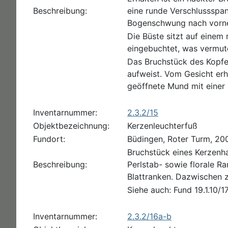
Beschreibung:
eine runde Verschlussspan
Bogenschwung nach vorne 
Die Büste sitzt auf einem
eingebuchtet, was vermute
Das Bruchstück des Kopfes
aufweist. Vom Gesicht erha
geöffnete Mund mit einer 
Inventarnummer:
2.3.2/15
Objektbezeichnung:
Kerzenleuchterfuß
Fundort:
Büdingen, Roter Turm, 20
Bruchstück eines Kerzenhal
Beschreibung:
Perlstab- sowie florale R
Blattranken. Dazwischen z
Siehe auch: Fund 19.1.10/1
Inventarnummer:
2.3.2/16a-b