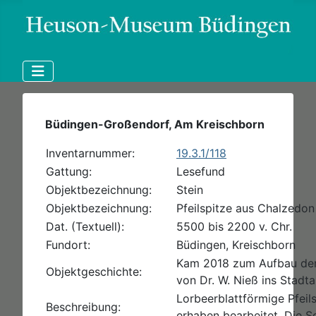
Büdingen-Großendorf, Am Kreischborn
Inventarnummer:
19.3.1/118
Gattung:
Lesefund
Objektbezeichnung:
Stein
Objektbezeichnung:
Pfeilspitze aus Chalzedon
Dat. (Textuell):
5500 bis 2200 v. Chr.
Fundort:
Büdingen, Kreischborn
Kam 2018 zum Aufbau der
Objektgeschichte:
von Dr. W. Nieß ins Stad
Lorbeerblattförmige Pfeils
Beschreibung:
erhaben bearbeitet. Die Sc