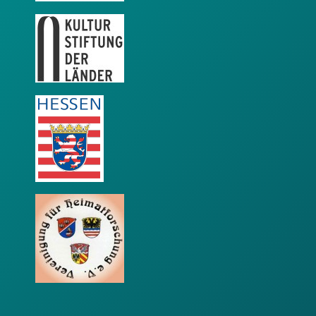
KSL
LEADER
VfH