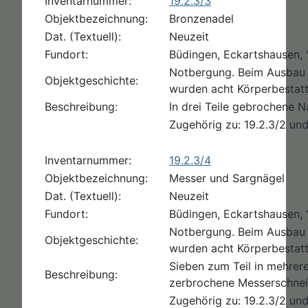
Inventarnummer:
19.2.3/3
Objektbezeichnung:
Bronzenadel
Dat. (Textuell):
Neuzeit
Fundort:
Büdingen, Eckartshausen, 
Notbergung. Beim Ausbau 
Objektgeschichte:
wurden acht Körperbestat
Beschreibung:
In drei Teile gebrochene 
Zugehörig zu: 19.2.3/2 und
Inventarnummer:
19.2.3/4
Objektbezeichnung:
Messer und Sargnägel
Dat. (Textuell):
Neuzeit
Fundort:
Büdingen, Eckartshausen, 
Notbergung. Beim Ausbau 
Objektgeschichte:
wurden acht Körperbestat
Sieben zum Teil in mehrer
Beschreibung:
zerbrochene Messerschneid
Zugehörig zu: 19.2.3/2 und